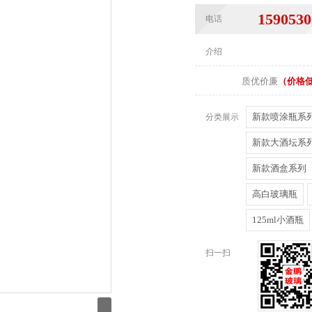
1590530
电话
介绍
质优价廉
（价格
新款喷涂瓶系
分类展示
新款大酒坛系
新款酒盒系列
高白玻璃瓶
125ml小酒瓶
扫一扫