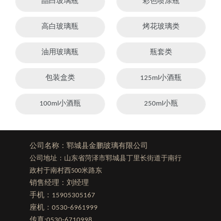
晶白玻璃瓶
彩色喷涂瓶
高白玻璃瓶
烤花玻璃类
油用玻璃瓶
瓶套类
包装盒类
125ml小酒瓶
100ml小酒瓶
250ml小瓶
公司名称：郓城县金鹏玻璃有限公司
公司地址：山东省菏泽市郓城县丁里长街道于南行
政村于南村西500米路东
销售经理：刘经理
手机：
15905305167
座机：
0530-6961999
传真:0530-6710998