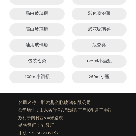
晶白玻璃瓶
彩色喷涂瓶
高白玻璃瓶
烤花玻璃类
油用玻璃瓶
瓶套类
包装盒类
125ml小酒瓶
100ml小酒瓶
250ml小瓶
公司名称：郓城县金鹏玻璃有限公司
公司地址：山东省菏泽市郓城县丁里长街道于南行
政村于南村西500米路东
销售经理：刘经理
手机：
15905305167